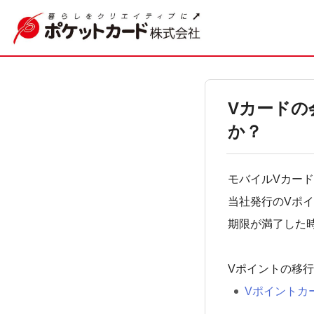
Vカードの
か？
モバイルVカー
当社発行のVポ
期限が満了した
Vポイントの移
Vポイントカ